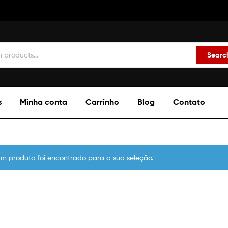
Searc
s
Minha conta
Carrinho
Blog
Contato
m produto foi encontrado para a sua seleção.