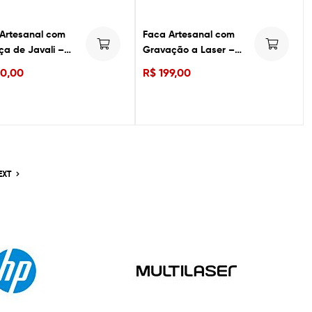
Artesanal com
Faca Artesanal com
a de Javali –
Gravação a Laser –
e Precisão na
Imagem de Cristo
0,00
R$
199,00
na
EXT