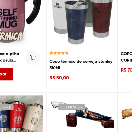
a a pilha
COPO
Avaliação
capsula
CORI
Copo térmico de cerveja stanley
5.00
de 5
 350ml
510ML
R$
70
ltrar
R$
50,00
f Stock
Out Of Stock