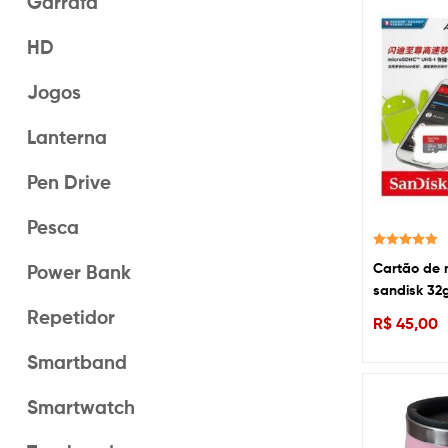
Garrafa
HD
Jogos
Lanterna
Pen Drive
Pesca
Avaliação
Cartão de 
Power Bank
5.00
de 5
sandisk 32
Repetidor
R$
45,00
Smartband
Smartwatch