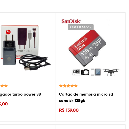
Out Of Stock
ão
Avaliação
gador turbo power v8
Cartão de memória micro sd
 5
5.00
de 5
sandisk 128gb
,00
R$
139,00