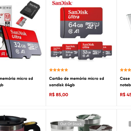
Avaliação
Avaliaç
memória micro sd
Cartão de memória micro sd
Case 
5.00
de 5
5.00
de
gb
sandisk 64gb
noteb
R$
85,00
R$
45
Out Of Stock