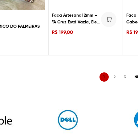
Faca Artesanal 2mm –
Faca 
“A Cruz Está Vazia, Ele
Cabeç
ICO DO PALMEIRAS
Ressuscitou”
Arte 
R$
199,00
R$
19
Lâmi
1
2
3
N