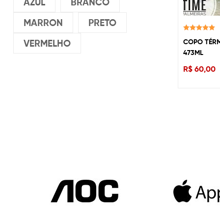
AZUL
BRANCO
MARRON
PRETO
Avaliação
COPO TÉRM
VERMELHO
5.00
de 5
473ML
R$
60,00