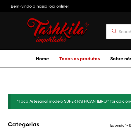
Bem-vindo à nossa loja online!
Tashkila
Home
Todos os produtos
Sobre nó
Importados
“Faca Artesanal modelo SUPER PAI PICANHEIRO.” foi adicion
Categorias
Exibindo 1–1