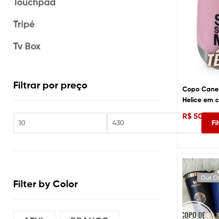
Touchpad
Tripé
Tv Box
Filtrar por preço
Copo Canec
Helice em 
magnético
R$
50,00
Fi
Out O
Filter by Color