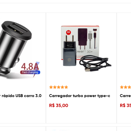
Avaliação
Avaliaç
 rápido USB carro 3.0
Carregador turbo power type-c
Carre
5.00
de 5
5.00
de
R$
35,00
R$
35