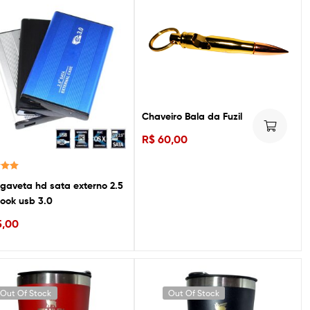
Chaveiro Bala da Fuzil
R$
60,00
ão
gaveta hd sata externo 2.5
 5
ook usb 3.0
,00
Out Of Stock
Out Of Stock