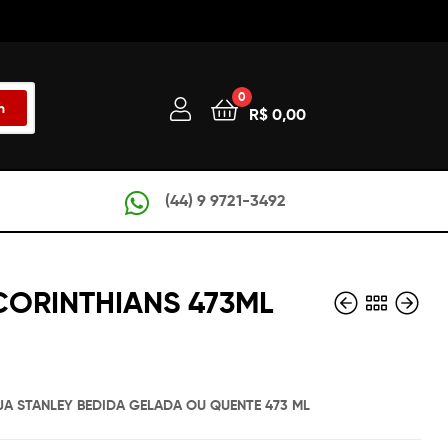
0
h
R$
0,00
(44) 9 9721-3492
ORINTHIANS 473ML
R$
R$
80,00
70,00
A STANLEY BEDIDA GELADA OU QUENTE 473 ML