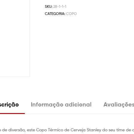
SKU:
28-1-1-1
CATEGORIA:
COPO
crição
Informação adicional
Avaliações
de diversão, este Copo Térmico de Cerveja Stanley do seu time de c