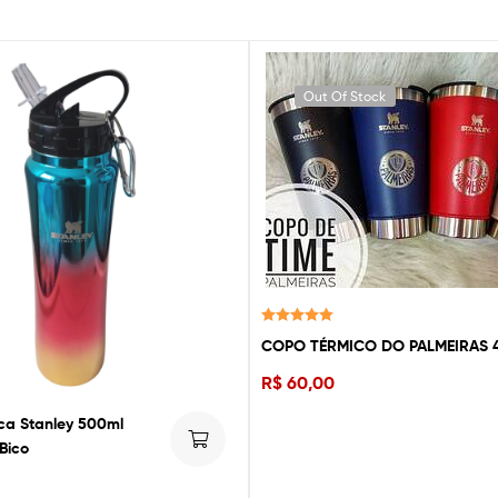
Out Of Stock
Avaliação
COPO TÉRMICO DO PALMEIRAS 
5.00
de 5
R$
60,00
ca Stanley 500ml
Bico