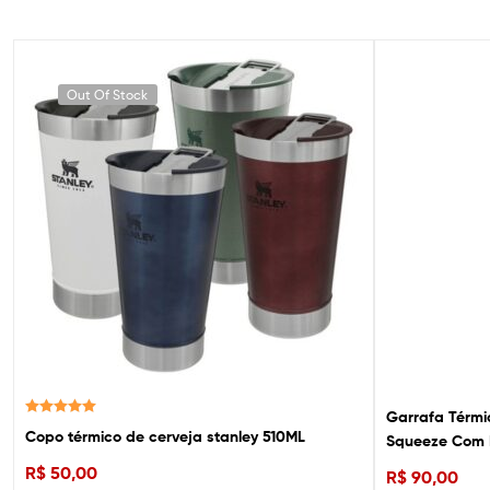
Out Of Stock
Garrafa Térmi
Avaliação
Copo térmico de cerveja stanley 510ML
Squeeze Com 
5.00
de 5
R$
50,00
R$
90,00