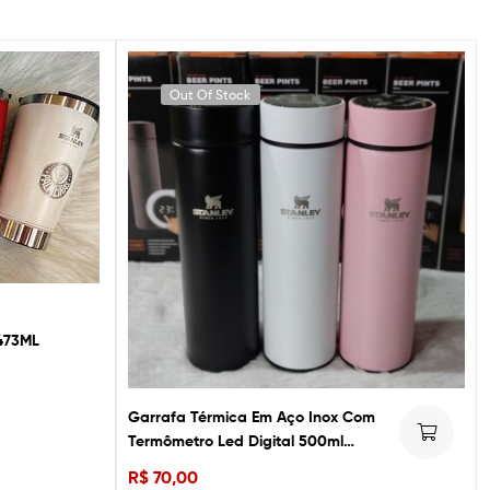
Out Of Stock
473ML
Garrafa Térmica Em Aço Inox Com
Termômetro Led Digital 500ml
Stanley
R$
70,00