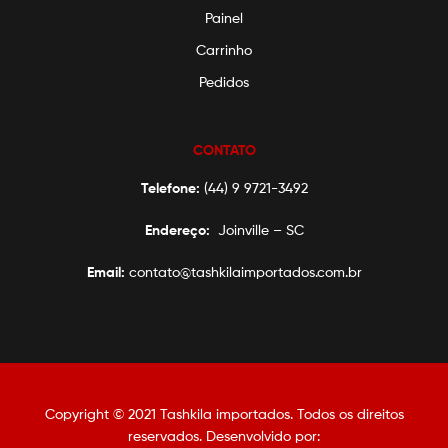
Painel
Carrinho
Pedidos
CONTATO
Telefone:
(44) 9 9721-3492
Endereço:
Joinville – SC
Email:
contato@tashkilaimportados.com.br
Copyright © 2021 Tashkila importados. Todos os direitos
reservados. Desenvolvido por: