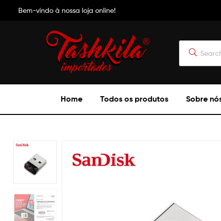
5.00
de 5
Bem-vindo à nossa loja online!
Tashkila
Home
Todos os produtos
Sobre nó
Importados