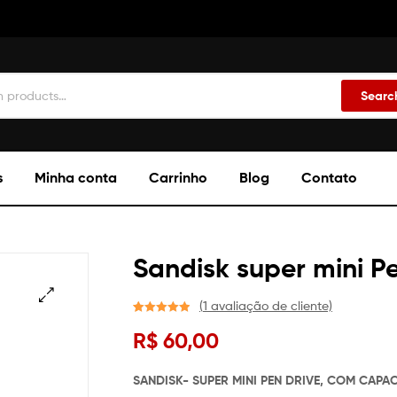
Searc
s
Minha conta
Carrinho
Blog
Contato
Sandisk super mini P
(
1
avaliação de cliente)
🔍
Avaliado
1
R$
60,00
como
5.00
de 5, com
baseado em
SANDISK- SUPER MINI PEN DRIVE, COM CAPA
avaliação de