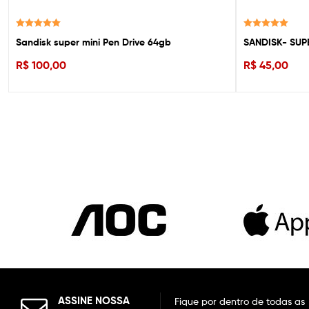
Avaliação
Avaliação
Sandisk super mini Pen Drive 64gb
SANDISK- SUPE
5.00
de 5
5.00
de 5
R$
100,00
R$
45,00
ASSINE NOSSA
Fique por dentro de todas as