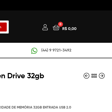
0
h
R$
0,00
(44) 9 9721-3492
en Drive 32gb
R$
R$
45,00
100,00
CIDADE DE MEMÓRIA 32GB ENTRADA USB 2.0