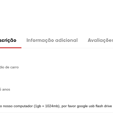
scrição
Informação adicional
Avaliações
dio de carro
 5 anos
e o nosso computador (1gb = 1024mb), por favor google usb flash driv