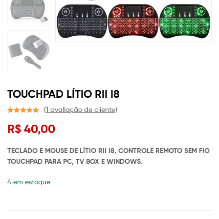
TOUCHPAD LÍTIO RII I8
(
1
avaliação de cliente)
Avaliado
1
R$
40,00
como
5.00
de 5, com
baseado em
TECLADO E MOUSE DE LÍTIO RII I8, CONTROLE REMOTO SEM FIO
avaliação de
TOUCHPAD PARA PC, TV BOX E WINDOWS.
cliente
4 em estoque