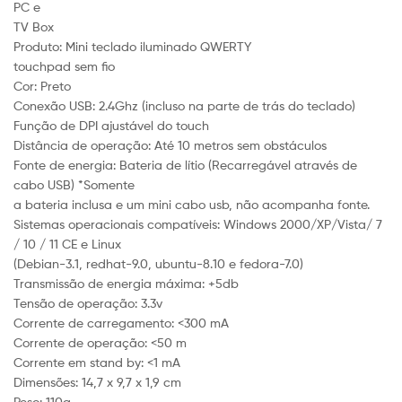
PC e
TV Box
Produto: Mini teclado iluminado QWERTY
touchpad sem fio
Cor: Preto
Conexão USB: 2.4Ghz (incluso na parte de trás do teclado)
Função de DPI ajustável do touch
Distância de operação: Até 10 metros sem obstáculos
Fonte de energia: Bateria de lítio (Recarregável através de
cabo USB) *Somente
a bateria inclusa e um mini cabo usb, não acompanha fonte.
Sistemas operacionais compatíveis: Windows 2000/XP/Vista/ 7
/ 10 / 11 CE e Linux
(Debian-3.1, redhat-9.0, ubuntu-8.10 e fedora-7.0)
Transmissão de energia máxima: +5db
Tensão de operação: 3.3v
Corrente de carregamento: <300 mA
Corrente de operação: <50 m
Corrente em stand by: <1 mA
Dimensões: 14,7 x 9,7 x 1,9 cm
Peso: 110g